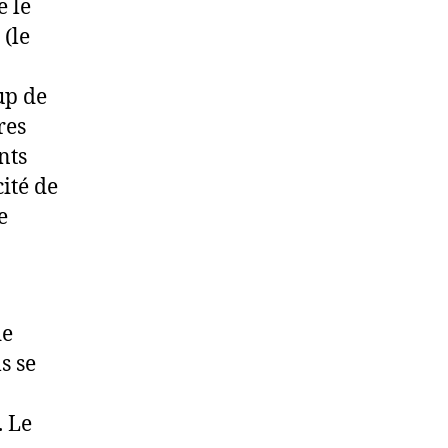
e le
(le
up de
res
nts
ité de
e
de
s se
. Le