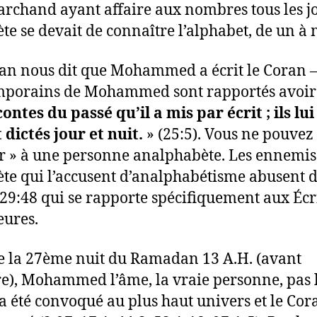
rchand ayant affaire aux nombres tous les jo
te se devait de connaître l’alphabet, de un à m
an nous dit que Mohammed a écrit le Coran –
porains de Mohammed sont rapportés avoir d
ontes du passé qu’il a mis par écrit ; ils lui
 dictés jour et nuit.
» (25:5). Vous ne pouvez
er » à une personne analphabète. Les ennemis
te qui l’accusent d’analphabétisme abusent 
 29:48 qui se rapporte spécifiquement aux Écr
eures.
e la 27ème nuit du Ramadan 13 A.H. (avant
re), Mohammed l’âme, la vraie personne, pas 
 a été convoqué au plus haut univers et le Cor