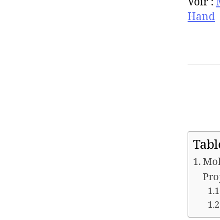
Voir :
Hand
Tabl
Moh
Pro