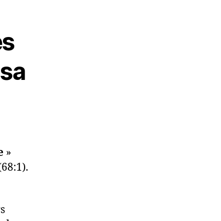
es
 sa
e
»
(68:1).
s