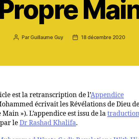
Propre Mai
Par
Guillaume Guy
18 décembre 2020
Auteur
Date
de
de
l’article
l’article
icle est la retranscription de l’
Appendice
ohammed écrivait les Révélations de Dieu de
 Main »). L’appendice est issu de la
traductio
par le
Dr Rashad Khalifa
.