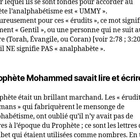
r lequel ils se sont fondés pour accorder au
te l’analphabétisme est « UMMY ».
reusement pour ces « érudits », ce mot signif
ment « Gentil », ou une personne qui ne suit 
re (Torah, Évangile, ou Coran) [voir 2:78 ; 3:20
 il NE signifie PAS « analphabète ».
ophète Mohammed savait lire et écrir
phète était un brillant marchand. Les « érudi
ans » qui fabriquèrent le mensonge de
phabétisme, ont oublié qu’il n’y avait pas de
s à l’époque du Prophète ; ce sont les lettres 
abet qui étaient utilisées comme nombres. En 