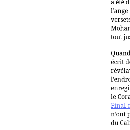
a été d
l’ange
verset
Mohamm
tout ju
Quand 
écrit 
révéla
l’endr
enregi
le Cor
Final 
n’ont 
du Cal