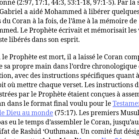
onné (2:97, 17:1, 44:3, 53:1-18, 97:1-5). Par la 
 Gabriel a aidé Mohammed à libérer quelque
s du Coran à la fois, de l’âme à la mémoire de
ed. Le Prophète écrivait et mémorisait les 
ste libérés dans son esprit.
le Prophète est mort, il a laissé le Coran comp
de sa propre main dans l’ordre chronologique 
tion, avec des instructions spécifiques quant 
oit où mettre chaque verset. Les instructions 
strées par le Prophète étaient conçues à asse
an dans le format final voulu pour le
Testame
de Dieu au monde
(75:17). Les premiers Mus
pas eu le temps d’assembler le Coran, jusqu’a
ifat de Rashid ‘Outhmaan. Un comité fut dési