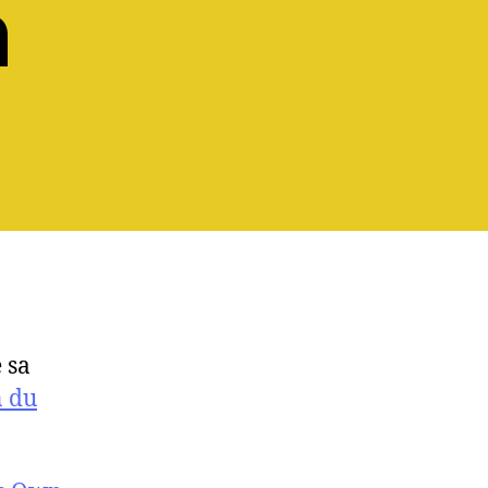
n
 sa
n du