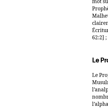
mot su
Prophè
Malheu
claire
Écritu
62:2] ;
Le Pr
Le Pro
Musulm
l’anal
nombre
l’alph