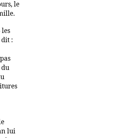
urs, le
ille.
 les
it :
 pas
 du
du
itures
le
an lui