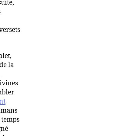
suite,
s
versets
let,
de la
à
divines
mbler
nt
ulmans
u temps
gné