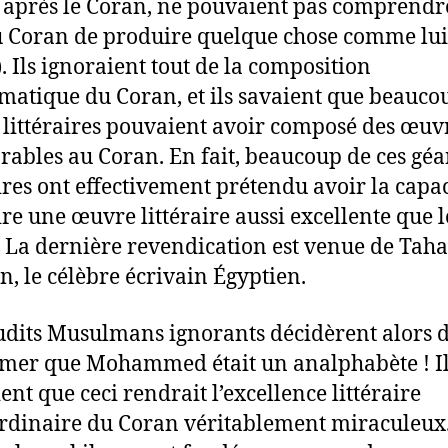
s après le Coran, ne pouvaient pas comprendr
u Coran de produire quelque chose comme lui 
. Ils ignoraient tout de la composition
atique du Coran, et ils savaient que beauco
 littéraires pouvaient avoir composé des œuv
ables au Coran. En fait, beaucoup de ces géa
aires ont effectivement prétendu avoir la capac
re une œuvre littéraire aussi excellente que l
 La dernière revendication est venue de Taha
n, le célèbre écrivain Égyptien.
udits Musulmans ignorants décidèrent alors 
mer que Mohammed était un analphabète ! Il
ent que ceci rendrait l’excellence littéraire
rdinaire du Coran véritablement miraculeux