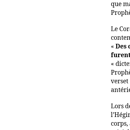
que ma
Prophè
Le Cor
contem
«
Des c
furent
« dict
Prophè
verset
antéri
Lors d
l’Hégi
corps,