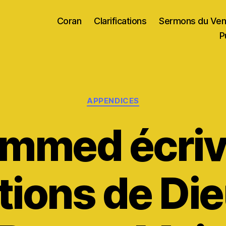
Coran
Clarifications
Sermons du Ven
P
Catégories
APPENDICES
med écriva
tions de Die