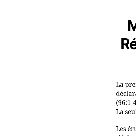
M
Ré
La pre
déclar
(96:1-4
La seu
Les ér