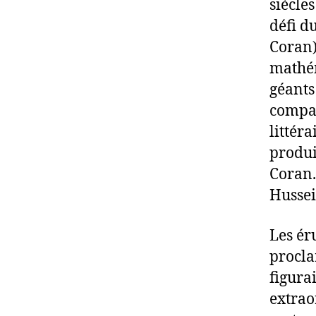
siècle
défi d
Coran)
mathém
géants
compar
littér
produi
Coran.
Hussei
Les ér
procla
figurai
extrao