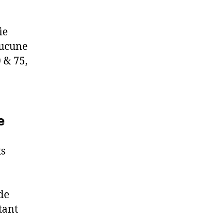
ie
aucune
 & 75,
e
ts
de
tant