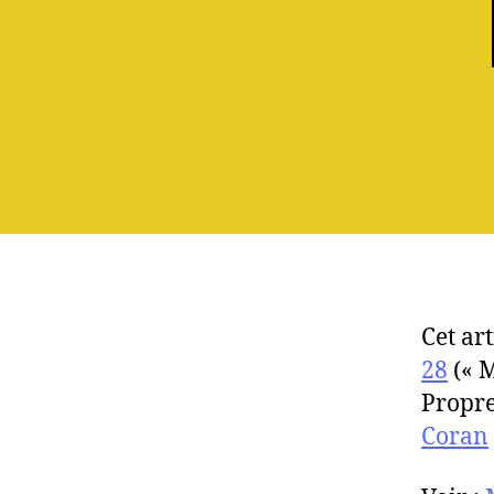
Cet art
28
(« M
Propre
Coran