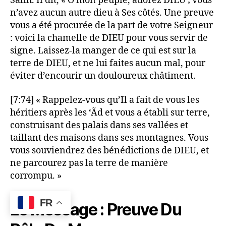
Sãlih. Il dit, « Ô mon peuple, adorez DIEU ; vous
n’avez aucun autre dieu à Ses côtés. Une preuve
vous a été procurée de la part de votre Seigneur
: voici la chamelle de DIEU pour vous servir de
signe. Laissez-la manger de ce qui est sur la
terre de DIEU, et ne lui faites aucun mal, pour
éviter d’encourir un douloureux châtiment.
[7:74] « Rappelez-vous qu’Il a fait de vous les
héritiers après les ‘Ãd et vous a établi sur terre,
construisant des palais dans ses vallées et
taillant des maisons dans ses montagnes. Vous
vous souviendrez des bénédictions de DIEU, et
ne parcourez pas la terre de manière
corrompu. »
FR
Le Message : Preuve Du