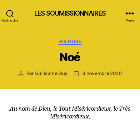
LES SOUMISSIONNAIRES
Recherche
Menu
Catégories
HISTOIRE
Noé
Par
Guillaume Guy
3 novembre 2020
Auteur
Date
de
de
l’article
l’article
Au nom de Dieu, le Tout Miséricordieux, le Très
Miséricordieux,
___