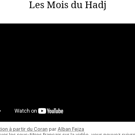
Les Mois du Hadj
tion à partir du Coran
par
Alban Fejza
iver les sous-titres français sur la vidéo, vous pouvez
suivr