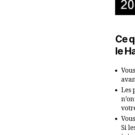
Ce q
le H
Vous
avan
Les 
n’on
votr
Vous
Si l