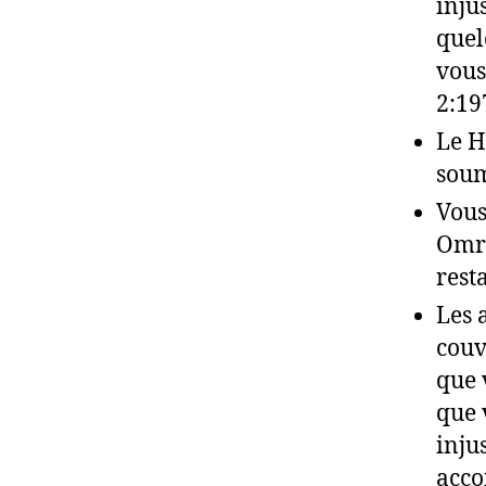
inju
quel
vous
2:19
Le H
soum
Vous
Omra
rest
Les 
couvr
que 
que 
inju
acco