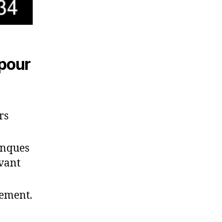
 pour
rs
anques
vant
uement.