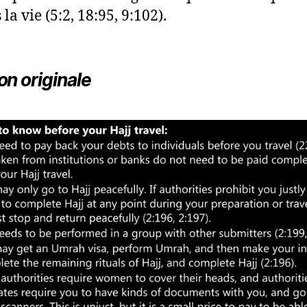
la vie (5:2, 18:95, 9:102).
on originale