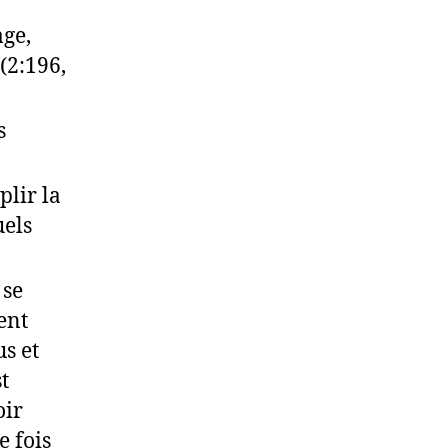
age,
(2:196,
s
lir la
uels
 se
gent
s et
t
oir
e fois