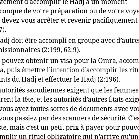
stement d’accomplir le Hadj à un moment
conque de votre préparation ou de votre voy
 devez vous arrêter et revenir pacifiquement 
7).
adj doit être accompli en groupe avec d’autre
issionnaires (2:199, 62:9).
 pouvez obtenir un visa pour la Omra, accomp
, puis émettre l’intention d’accomplir les rit
ants du Hadj et effectuer le Hadj (2:196).
autorités saoudiennes exigent que les femmes
ent la tête, et les autorités d’autres États exi
vous ayez toutes sortes de documents avec vou
vous passiez par des scanners de sécurité. C’es
ste, mais c’est un petit prix à payer pour pouv
mplir un rituel obligatoire qui n’arrive qu’un