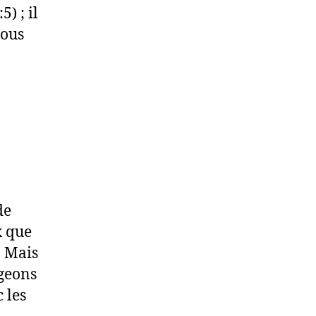
) ; il
nous
de
x que
. Mais
ngeons
 les