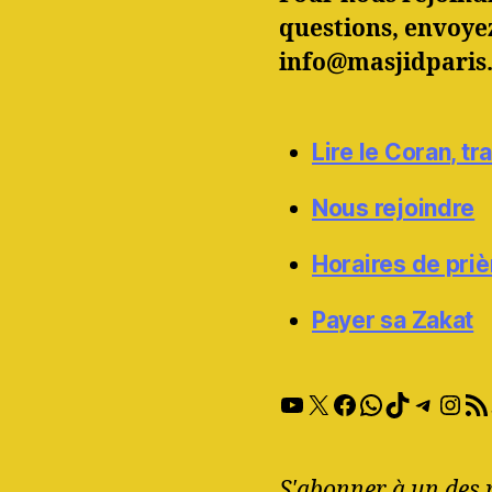
questions, envoye
info@masjidparis
Lire le Coran, t
Nous rejoindre
Horaires de priè
Payer sa Zakat
YouTube
X
Facebook
WhatsApp
TikTok
Teleg
Inst
RSS 
S'abonner à un des 