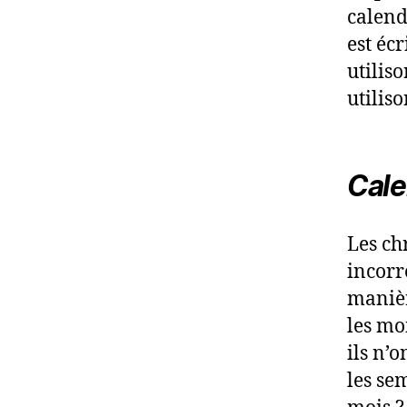
calendr
est écr
utiliso
utiliso
Cale
Les ch
incorr
manièr
les mo
ils n’
les se