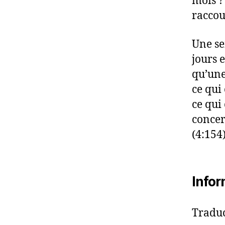
mois ?
raccou
Une se
jours 
qu’une
ce qui
ce qui 
concer
(4:154)
Infor
Traduc