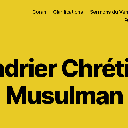
Coran
Clarifications
Sermons du Ven
P
drier Chrét
Musulman