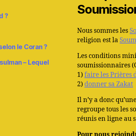
Soumissio
d ?
Nous sommes les
S
religion est la
Soumi
 selon le Coran ?
Les conditions min
usulman – Lequel
soumissionnaires (C
1)
faire les Prières
2)
donner sa Zakat
Il n’y a donc qu’u
regroupe tous les 
réunis en ligne au 
Pour nous rejoindr