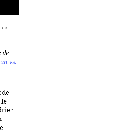
e ce
s de
ian vs.
t de
 le
drier
.
le