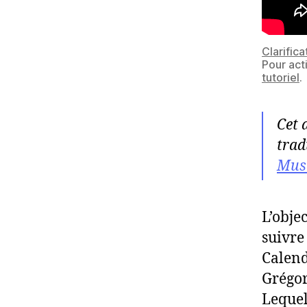
Clarifica
Pour act
tutoriel
.
Cet 
trad
Mus
L’objec
suivre
Calend
Grégori
Lequel 