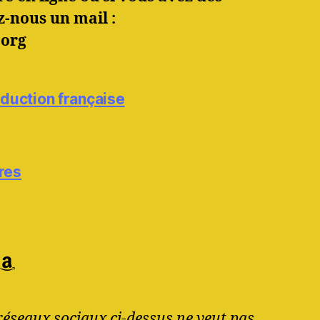
z-nous un mail :
.org
raduction française
res
ram
agram
Feed
Amazon
réseaux sociaux ci-dessus ne veut pas