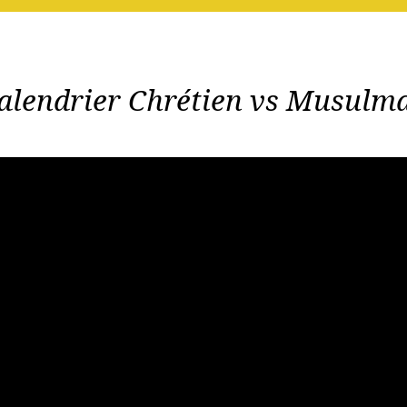
alendrier Chrétien vs Musulm