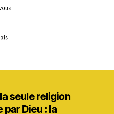
 vous
?
çais
a seule religion
par Dieu : la