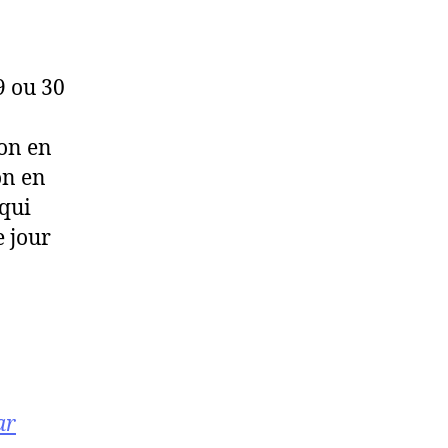
9 ou 30
son en
on en
 qui
e jour
ar