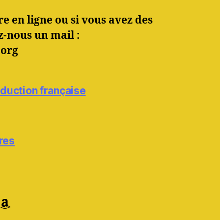
e en ligne ou si vous avez des
z-nous un mail :
.org
raduction française
res
ram
agram
Feed
Amazon