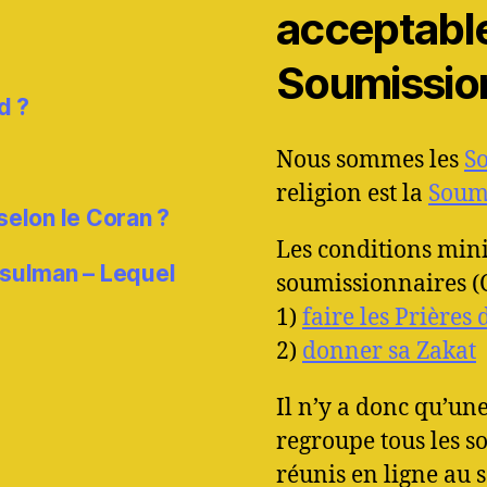
acceptable 
Soumissio
d ?
Nous sommes les
S
religion est la
Soumi
 selon le Coran ?
Les conditions min
usulman – Lequel
soumissionnaires (C
1)
faire les Prières
2)
donner sa Zakat
Il n’y a donc qu’u
regroupe tous les 
réunis en ligne au 