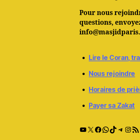
Pour nous rejoindr
questions, envoye
info@masjidparis
Lire le Coran, t
Nous rejoindre
Horaires de priè
Payer sa Zakat
YouTube
X
Facebook
WhatsApp
TikTok
Teleg
Inst
RSS 