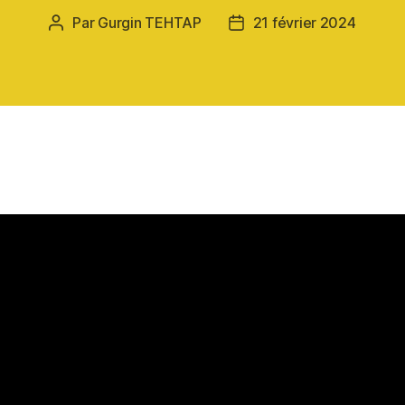
Par
Gurgin TEHTAP
21 février 2024
Auteur
Date
de
de
l’article
l’article