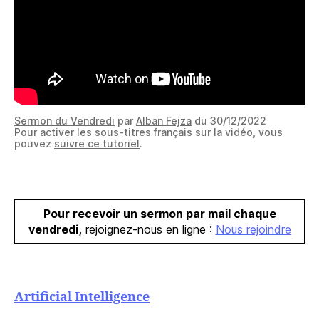
Sermon du Vendredi
par
Alban Fejza
du 30/12/2022
Pour activer les sous-titres français sur la vidéo, vous
pouvez
suivre ce tutoriel
.
Pour recevoir un sermon par mail chaque
vendredi,
rejoignez-nous en ligne :
Nous rejoindre
Artificial Intelligence