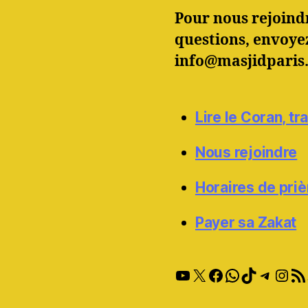
Pour nous rejoindr
questions, envoye
info@masjidparis
Lire le Coran, t
Nous rejoindre
Horaires de priè
Payer sa Zakat
YouTube
X
Facebook
WhatsApp
TikTok
Teleg
Inst
RSS 