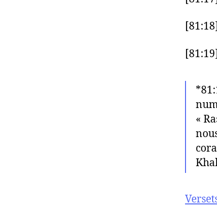
[81:18
[81:19
*81:
numé
« Ra
nous
cora
Khal
Verset