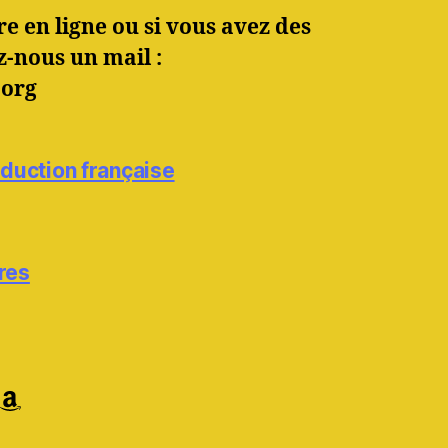
e en ligne ou si vous avez des
z-nous un mail :
.org
raduction française
res
ram
agram
Feed
Amazon