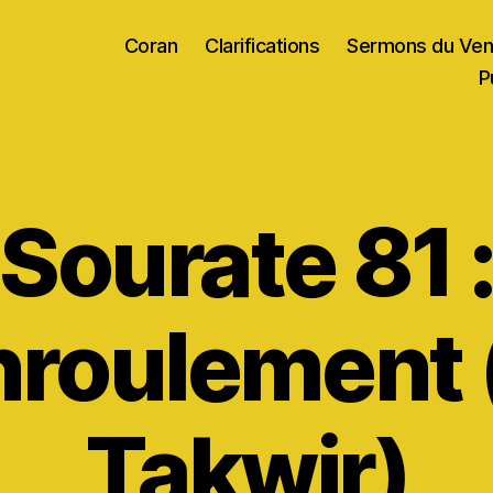
Coran
Clarifications
Sermons du Ven
P
Sourate 81 
nroulement 
Takwir)