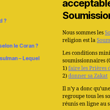
acceptable 
Soumissio
d ?
Nous sommes les
S
religion est la
Soumi
 selon le Coran ?
Les conditions min
usulman – Lequel
soumissionnaires (C
1)
faire les Prières
2)
donner sa Zakat
Il n’y a donc qu’u
regroupe tous les 
réunis en ligne au 